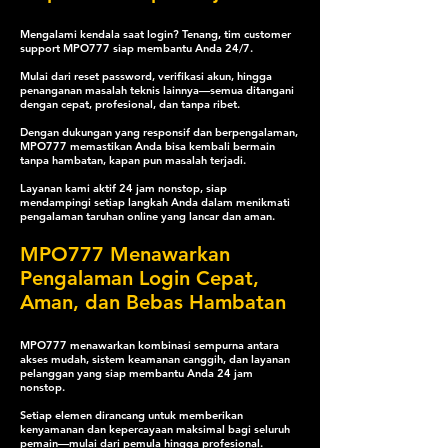
Mengalami kendala saat login? Tenang, tim customer
support MPO777 siap membantu Anda 24/7.
Mulai dari reset password, verifikasi akun, hingga
penanganan masalah teknis lainnya—semua ditangani
dengan cepat, profesional, dan tanpa ribet.
Dengan dukungan yang responsif dan berpengalaman,
MPO777 memastikan Anda bisa kembali bermain
tanpa hambatan, kapan pun masalah terjadi.
Layanan kami aktif 24 jam nonstop, siap
mendampingi setiap langkah Anda dalam menikmati
pengalaman taruhan online yang lancar dan aman.
MPO777 Menawarkan
Pengalaman Login Cepat,
Aman, dan Bebas Hambatan
MPO777 menawarkan kombinasi sempurna antara
akses mudah, sistem keamanan canggih, dan layanan
pelanggan yang siap membantu Anda 24 jam
nonstop.
Setiap elemen dirancang untuk memberikan
kenyamanan dan kepercayaan maksimal bagi seluruh
pemain—mulai dari pemula hingga profesional.