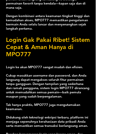
permainan favorit tanpa kendala—kapan saja dan di
mana saja.
Dengan kombinasi antara keamanan tingkat tinggi dan
kemudahan akses, MPO777 memastikan pengalaman
bermain Anda selalu lancar dan menyenangkan sejak
langkah pertama.
Login Gak Pakai Ribet! Sistem
Cepat & Aman Hanya di
MPO777
Login ke akun MPO777 sangat mudah dan efisien.
Cukup masukkan username dan password, dan Anda
langsung dapat mengakses seluruh fitur permainan
tanpa gangguan. Dengan tampilan yang sederhana
dan ramah pengguna, sistem login MPO777 dirancang
untuk memudahkan semua pemain—baik pemula
maupun yang sudah berpengalaman.
Tak hanya praktis, MPO777 juga mengutamakan
keamanan.
Didukung oleh teknologi enkripsi terbaru, platform ini
menjaga sepenuhnya kerahasiaan data pribadi Anda
serta memastikan semua transaksi berlangsung aman.